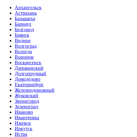
Архангельск
Астрахань
Балашиха
Барнаул
Белгород
Брянск
Видное
Волгоград
Вологда
Воронеж
Воскресенск
Дзержинский
Долгопрудный
Домодедово
Екатеринбург
Железнодорожный
Жуковский
Звенигород
Зеленоград
Иваново
Ивантеевка
Ижевск
Иркутск
Истра