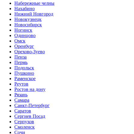
Набережные челны
Нахабино
Нижний Новгород
Новокузнецк
Новосибирск
Ногинск
Одинцово
Омск
Оренбург
Орехово-Зуево
Пенза
Пермь
Подольск
Пушкино
Раменское
Реутов
Ростов на дону
Рязань
Самара
Санкт-Петербург
Саратов
Сергиев Посад
Серпухов
Смоленск
Сочи