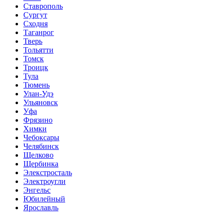
Ставрополь
Сургут
Сходня
Таганрог
Тверь
Тольятти
Томск
Троицк
Тула
Тюмень
Улан-Удэ
Ульяновск
Уфа
Фрязино
Химки
Чебоксары
Челябинск
Щелково
Щербинка
Элекстросталь
Электроугли
Энгельс
Юбилейный
Ярославль